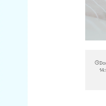
Don
14