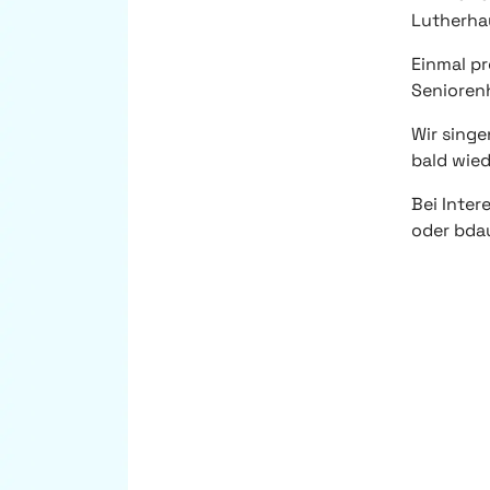
Lutherha
Einmal p
Senioren
Wir singe
bald wied
Bei Inte
oder bd