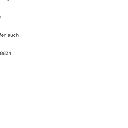
s
ffen auch
98834