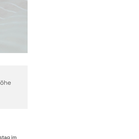
höhe
stag im