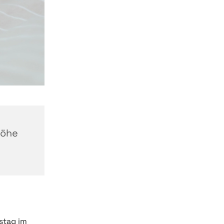
höhe
stag im