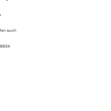
s
ffen auch
98834