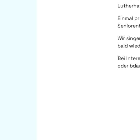
Lutherha
Einmal p
Senioren
Wir singe
bald wied
Bei Inte
oder bd