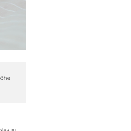
höhe
stag im