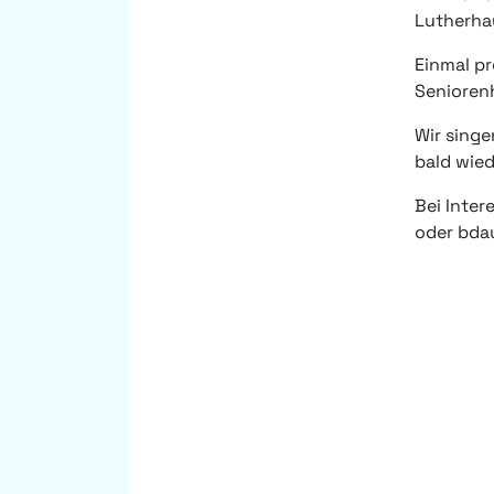
Lutherha
Einmal p
Senioren
Wir singe
bald wied
Bei Inte
oder bd