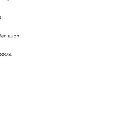
s
ffen auch
98834