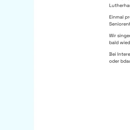
Lutherha
Einmal p
Senioren
Wir singe
bald wied
Bei Inte
oder bd