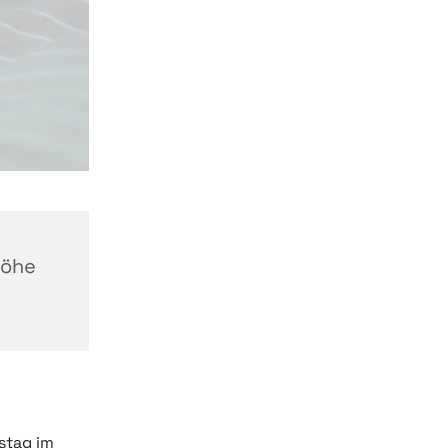
höhe
stag im