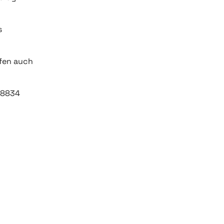
s
ffen auch
98834