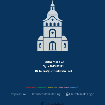
· Lutherhöhe 22
+4940895212

buero@lutherkirche.net

Impressum
Datenschutzerklärung
ChurchDesk-Login