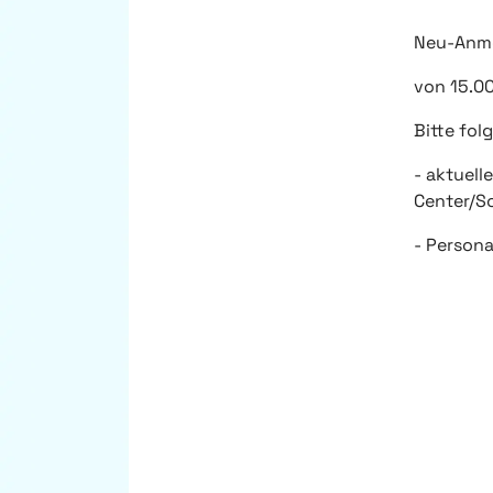
Neu-Anme
von 15.00
Bitte fol
- aktuell
Center/S
- Person