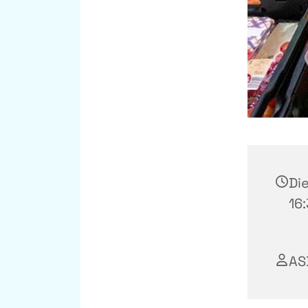
Die
16:
AS