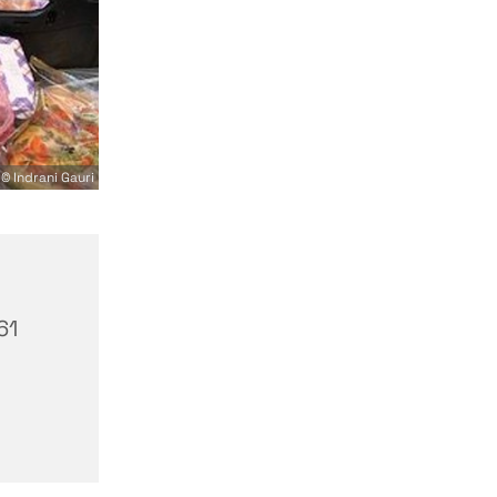
© Indrani Gauri
61