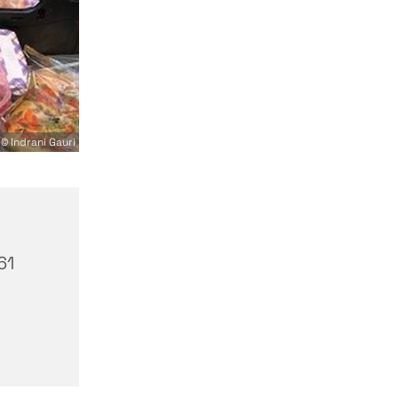
© Indrani Gauri
61