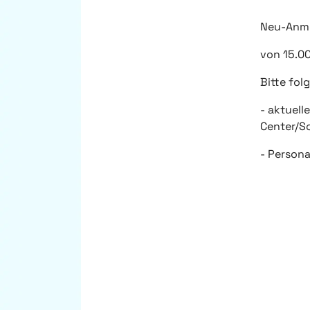
Neu-Anme
von 15.00
Bitte fol
- aktuell
Center/S
- Person