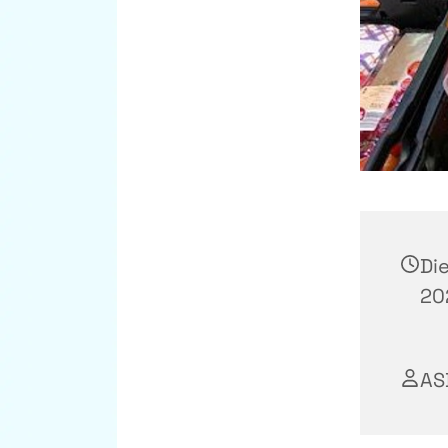
Di
202
AS