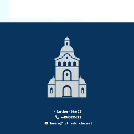
· Lutherhöhe 22
+4940895212

buero@lutherkirche.net
