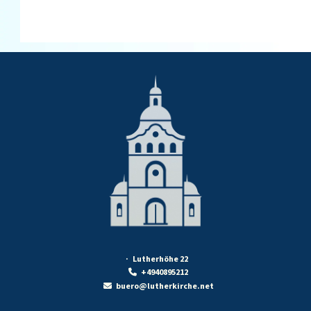
· Lutherhöhe 22
+4940895212

buero@lutherkirche.net
