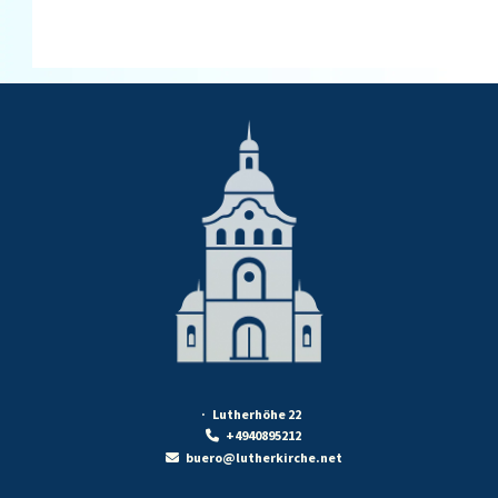
· Lutherhöhe 22
+4940895212

buero@lutherkirche.net
