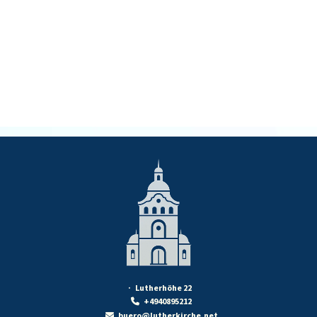
· Lutherhöhe 22
+4940895212

buero@lutherkirche.net
