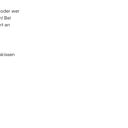
 oder wer
! Bei
ht an
skissen