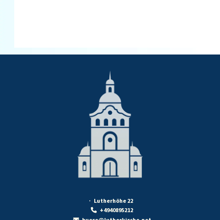
· Lutherhöhe 22
+4940895212

buero@lutherkirche.net
