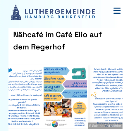
Nähcafé im Café Elio auf
dem Regerhof
© Sabine Antpöhler