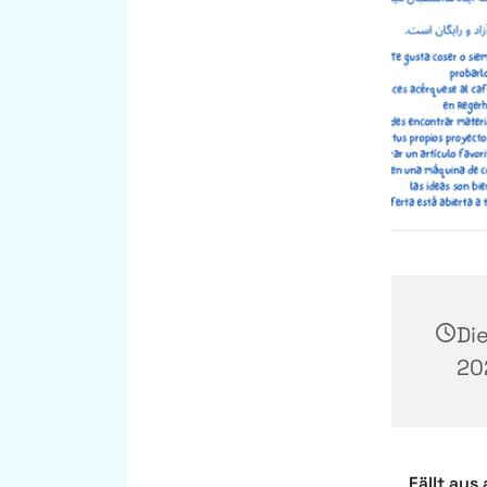
Di
202
Fällt aus