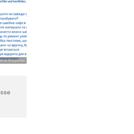
bine Antpöhler
asse