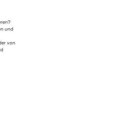
eren?
en und
der von
nd