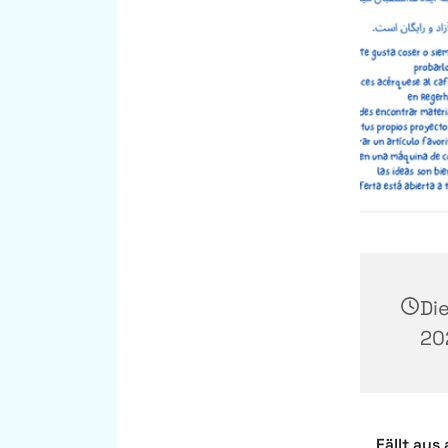
Di
202
Fällt aus