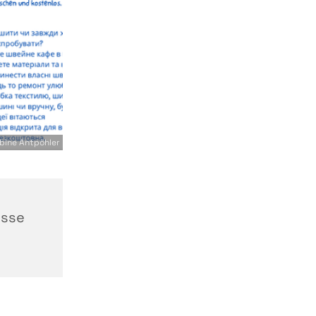
bine Antpöhler
asse