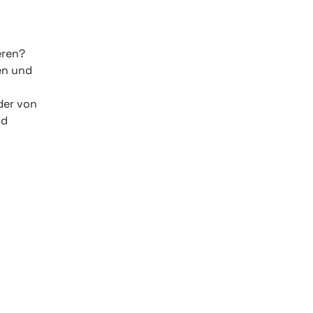
eren?
en und
der von
nd