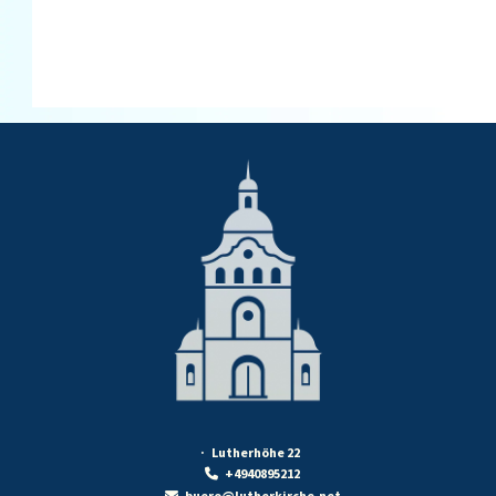
· Lutherhöhe 22
+4940895212

buero@lutherkirche.net
