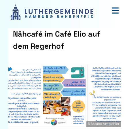
Nähcafé im Café Elio auf
dem Regerhof
© Sabine Antpöhler