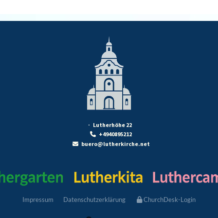
· Lutherhöhe 22
+4940895212

buero@lutherkirche.net

Impressum
Datenschutzerklärung
ChurchDesk-Login