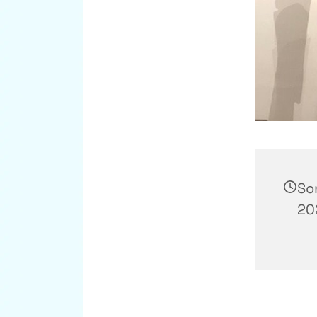
So
20