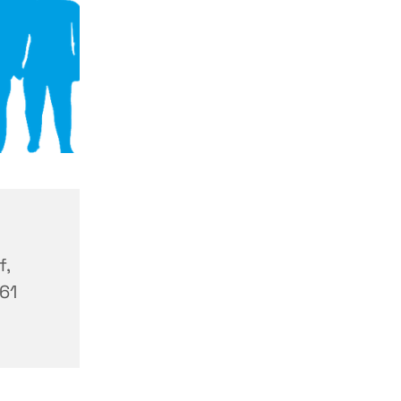
f,
61