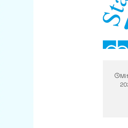
Mi
202