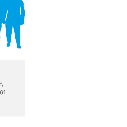
f,
61