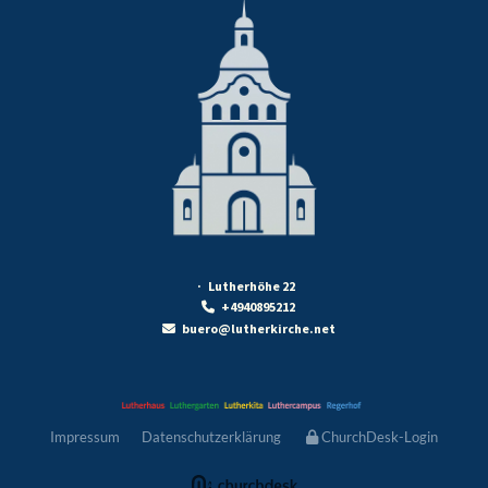
· Lutherhöhe 22
+4940895212

buero@lutherkirche.net

Impressum
Datenschutzerklärung
ChurchDesk-Login