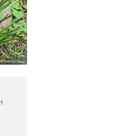
© Indrani Gauri
1