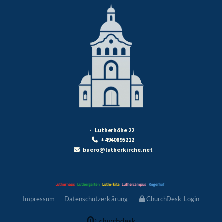
· Lutherhöhe 22
+4940895212

buero@lutherkirche.net

Impressum
Datenschutzerklärung
ChurchDesk-Login