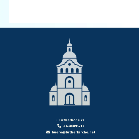
· Lutherhöhe 22
+4940895212

buero@lutherkirche.net
